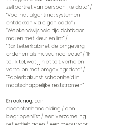
zelfportret van persoonlijke data” /
“Voel het algoritme!: systemen
ontdekken via eigen code” /
“Weekendwijsheid: tijd zichtbaar
maken met kleur en lint” /
“Rariteitenkabinet: de omgeving
ordenen als museumcollectie” / “Ik
tel, ik tel, wat jij niet telt: verhalen
vertellen met omgevingsdata” /
“Papierbakunst: schoonheid in
maatschappelijke reststromen”
En ook nog:
Een
docentenhandleiding / een
begrippenlijst / een verzameling
reflectiebladen / een menu voor
het
Data-diner / werkbladen voor de