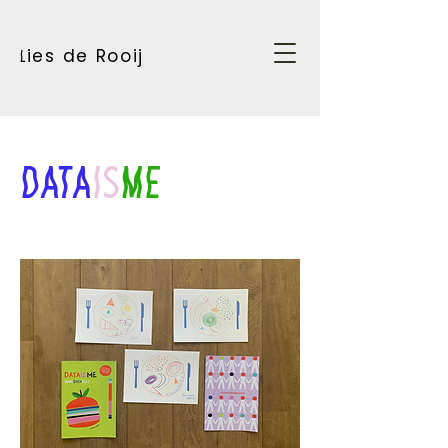
ies de Rooij
l
DATA
IS
ME